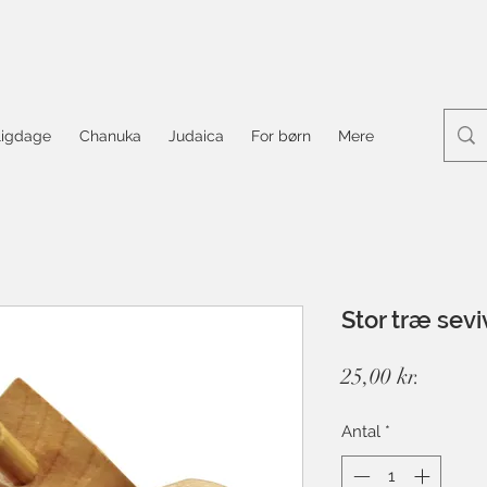
ligdage
Chanuka
Judaica
For børn
Mere
Stor træ sev
Pris
25,00 kr.
Antal
*