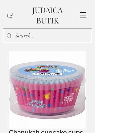
JUDAICA
BUTIK
Chanukah cupcake cups