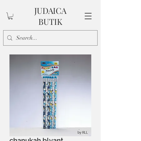
JUDAICA
BUTIK
chanukah blyant