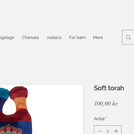
ligdage
Chanuka
Judaica
For børn
Mere
Soft torah
Pris
100,00 kr.
Antal
*