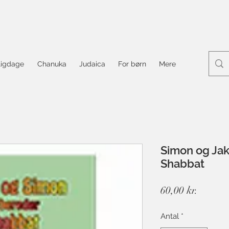
ligdage
Chanuka
Judaica
For børn
Mere
Simon og Jak
Shabbat
Pris
60,00 kr.
Antal
*