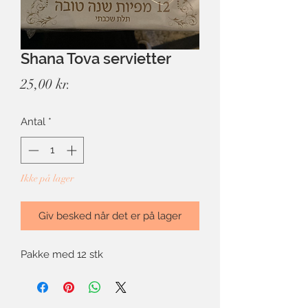
Shana Tova servietter
Pris
25,00 kr.
Antal
*
Ikke på lager
Giv besked når det er på lager
Pakke med 12 stk