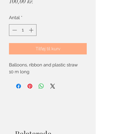
Pris
100,00 kr.
Antal
*
Tilføj til kurv
Balloons, ribbon and plastic straw
10 m long
Relaterede